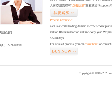
具体交易流程可
“点击这里”
查看或咨询support@
我要购买
>>
Process Overview:
4.cn is a world leading domain escrow service plat
million RMB transaction volume every year. We promi
联系我们
5 workdays.
For detailed process, you can
“visit here”
or contact
QQ：2726103981
BUY NOW
>>
Copyright © 1998 -2025 ww