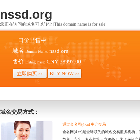
nssd.org
您正在访问的域名可以转让!This domain name is for sale!
一口价出售中！
域名
nssd.org
Domain Name:
售价
CNY 38997.00
Listing Price:
立即购买
BUY NOW
>>
>>
域名交易方式：
通过金名网(4.cn) 中介交易
金名网(4.cn)是全球领先的域名交易服务机
简单、安全、专业的第三方服务！ 为了保证交